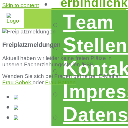
v
erbindlichk
Skip to content
t
eam
s
telle
Freiplatzmeldungen
Aktuell haben wir leider keine freien Plätze in
k
ontak
unseren Facherziehungsstellen /FBB.
Wenden Sie sich bei Fragen gerne per E-Mail an
Frau Sobek
oder
Frau Bathen
.
i
mpre
d
aten